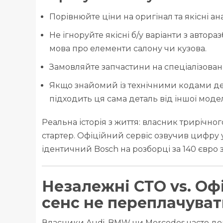
Порівнюйте ціни на оригінал та якісні ан
Не ігноруйте якісні б/у варіанти з авто
мова про елементи салону чи кузова.
Замовляйте запчастини на спеціалізован
Якщо знайомий із технічними кодами дет
підходить ця сама деталь від іншої моде
Реальна історія з життя: власник трирічно
стартер. Офіційний сервіс озвучив цифру 
ідентичний Bosch на розборці за 140 євро з
Незалежні СТО vs. Оф
сенс не переплачуват
Власники Audi, BMW чи Mercedes часто дові