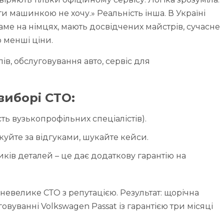
ти машинкою не хочу.» Реальність інша. В Україні
ме на німцях, мають досвідчених майстрів, сучасне
 менші ціни.
ів, обслуговування авто, сервіс для
виборі СТО:
ь вузькопрофільних спеціалістів).
ідкуйте за відгуками, шукайте кейси.
ків деталей – це дає додаткову гарантію на
невелике СТО з репутацією. Результат: щорічна
овуванні Volkswagen Passat із гарантією три місяці