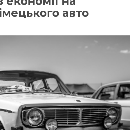
з економії на
імецького авто