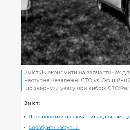
Зміст:Як економити на запчастинах д
наступне:Незалежні СТО vs. Офіційни
що звернути увагу при виборі СТО:Рег
Зміст:
Як економити на запчастинах для німець
Спробуйте наступне: