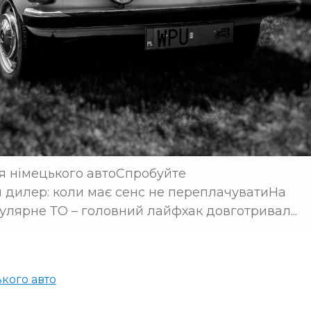
ля німецького автоСпробуйте
й дилер: коли має сенс не переплачуватиНа
улярне ТО – головний лайфхак довготривал...
кого авто