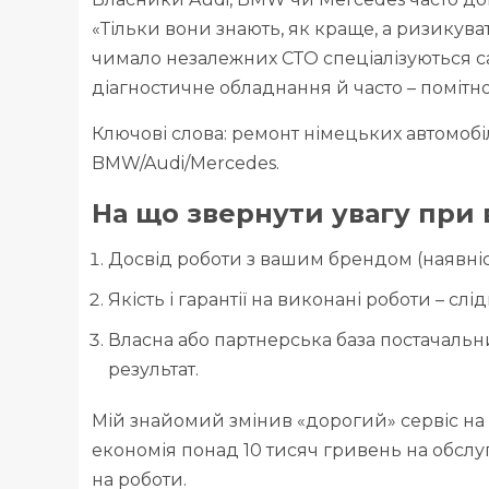
«Тільки вони знають, як краще, а ризикува
чимало незалежних СТО спеціалізуються са
діагностичне обладнання й часто – помітно
Ключові слова: ремонт німецьких автомобіл
BMW/Audi/Mercedes.
На що звернути увагу при 
Досвід роботи з вашим брендом (наявніст
Якість і гарантії на виконані роботи – сл
Власна або партнерська база постачальни
результат.
Мій знайомий змінив «дорогий» сервіс на 
економія понад 10 тисяч гривень на обслуг
на роботи.