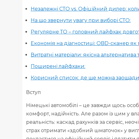
Незалежні СТО vs. Офіційний дилер: кол
На що звернути увагу при виборі СТО:
Регулярне ТО – головний лайфхак довгот
Економія на діагностиці: OBD-сканер як
Витратні матеріали: якісна альтернатива т
Поширені лайфхаки:
Корисний список: де ще можна заощади
Вступ
Німецькі автомобілі – це завжди щось особ
комфорт, надійність. Але разом із цим у в
реальність: каскад рахунків за сервіс, неоч
страх отримати «здобний шматочок» у вигл
покластися на офіційний сервіс і платити 