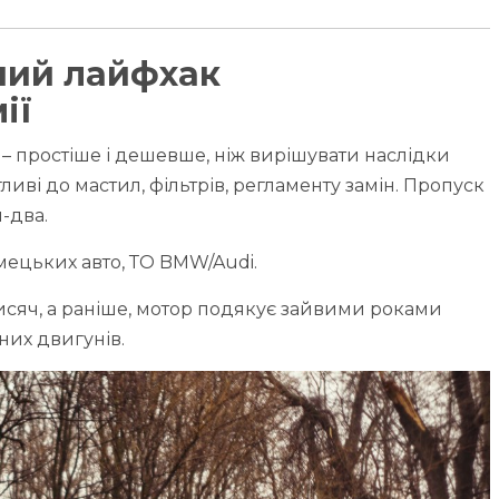
ний лайфхак
ії
 – простіше і дешевше, ніж вирішувати наслідки
иві до мастил, фільтрів, регламенту замін. Пропуск
-два.
імецьких авто, ТО BMW/Audi.
исяч, а раніше, мотор подякує зайвими роками
них двигунів.