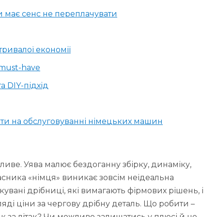
и має сенс не переплачувати
ривалої економії
 must-have
а DIY-підхід
ти на обслуговуванні німецьких машин
ливе. Уява малює бездоганну збірку, динаміку,
ласника «німця» виникає зовсім неідеальна
ікувані дрібниці, які вимагають фірмових рішень, і
яді ціни за чергову дрібну деталь. Що робити –
як за літак? Чи можливо залишатись у плюсі й не