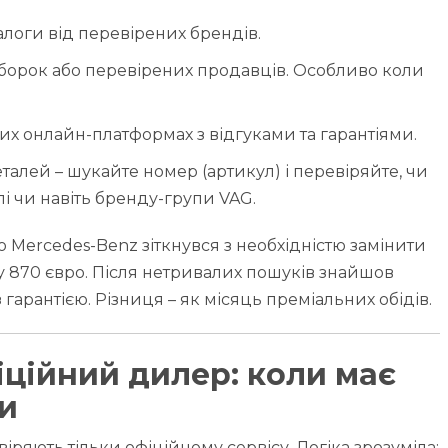
алоги від перевірених брендів.
разборок або перевірених продавців. Особливо коли
их онлайн-платформах з відгуками та гарантіями.
алей – шукайте номер (артикул) і перевіряйте, чи
лі чи навіть бренду-групи VAG.
го Mercedes-Benz зіткнувся з необхідністю замінити
у 870 євро. Після нетривалих пошуків знайшов
 гарантією. Різниця – як місяць преміальних обідів.
іційний дилер: коли має
и
ряють тільки офіційному сервісу. Логіка зрозуміла: