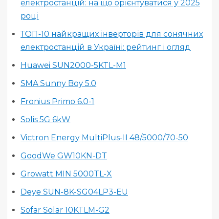
електростанцій: на що орієнтуватися у 2025
році
ТОП-10 найкращих інверторів для сонячних
електростанцій в Україні: рейтинг і огляд
Huawei SUN2000-5KTL-M1
SMA Sunny Boy 5.0
Fronius Primo 6.0-1
Solis 5G 6kW
Victron Energy MultiPlus-II 48/5000/70-50
GoodWe GW10KN-DT
Growatt MIN 5000TL-X
Deye SUN-8K-SG04LP3-EU
Sofar Solar 10KTLM-G2