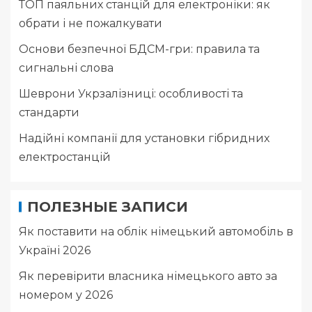
ТОП паяльних станцій для електроніки: як
обрати і не пожалкувати
Основи безпечної БДСМ-гри: правила та
сигнальні слова
Шеврони Укрзалізниці: особливості та
стандарти
Надійні компанії для установки гібридних
електростанцій
ПОЛЕЗНЫЕ ЗАПИСИ
Як поставити на облік німецький автомобіль в
Україні 2026
Як перевірити власника німецького авто за
номером у 2026