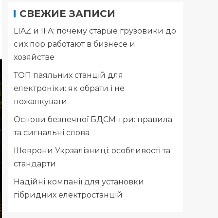
СВЕЖИЕ ЗАПИСИ
LIAZ и IFA: почему старые грузовики до
сих пор работают в бизнесе и
хозяйстве
ТОП паяльних станцій для
електроніки: як обрати і не
пожалкувати
Основи безпечної БДСМ-гри: правила
та сигнальні слова
Шеврони Укрзалізниці: особливості та
стандарти
Надійні компанії для установки
гібридних електростанцій