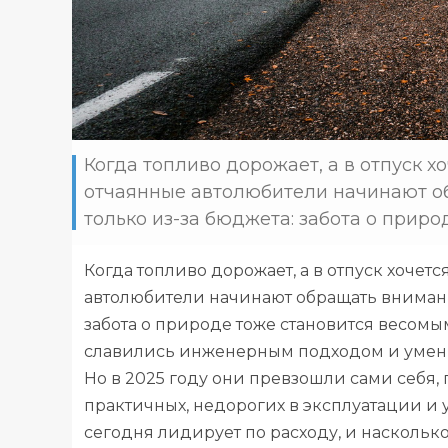
Когда топливо дорожает, а в отпуск х
отчаянные автолюбители начинают об
только из-за бюджета: забота о приро
Когда топливо дорожает, а в отпуск хочет
автолюбители начинают обращать внимание
забота о природе тоже становится весом
славились инженерным подходом и умени
Но в 2025 году они превзошли сами себя
практичных, недорогих в эксплуатации и
сегодня лидирует по расходу, и наскольк