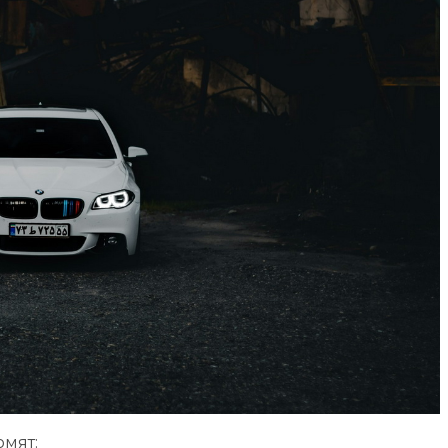
омят: