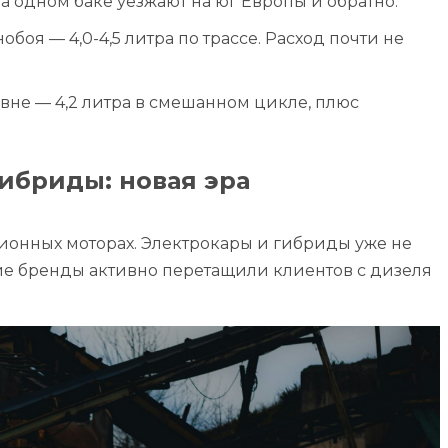
а одном баке уезжают на юг Европы и обратно.
нобоя — 4,0-4,5 литра по трассе. Расход почти не
вне — 4,2 литра в смешанном цикле, плюс
гибриды: новая эра
ционных моторах. Электрокары и гибриды уже не
ие бренды активно перетащили клиентов с дизеля