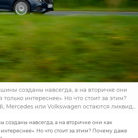
шины созданы навсегда, а на вторичке они
 только интереснее». Но что стоит за этим?
i, Mercedes или Volkswagen остаются ликвид...
 созданы навсегда, а на вторичке они как
 интереснее». Но что стоит за этим? Почему даже