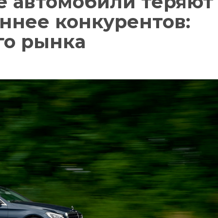
е автомобили теряют
ннее конкурентов:
го рынка