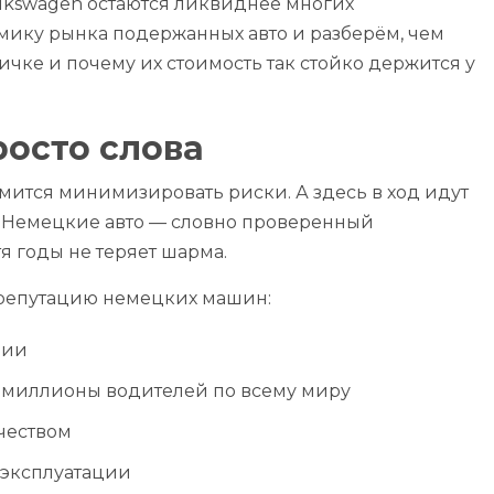
Volkswagen остаются ликвиднее многих
мику рынка подержанных авто и разберём, чем
чке и почему их стоимость так стойко держится у
росто слова
мится минимизировать риски. А здесь в ход идут
. Немецкие авто — словно проверенный
я годы не теряет шарма.
репутацию немецких машин:
рии
 миллионы водителей по всему миру
чеством
 эксплуатации