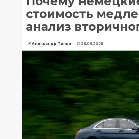
Почему немецки
стоимость медле
анализ вторично
Александр Попов
26.09.2025