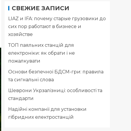
СВЕЖИЕ ЗАПИСИ
LIAZ и IFA: почему старые грузовики до
сих пор работают в бизнесе и
хозяйстве
ТОП паяльних станцій для
електроніки: як обрати і не
пожалкувати
Основи безпечної БДСМ-гри: правила
та сигнальні слова
Шеврони Укрзалізниці: особливості та
стандарти
Надійні компанії для установки
гібридних електростанцій