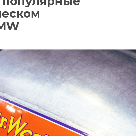
 популярные
ческом
BMW