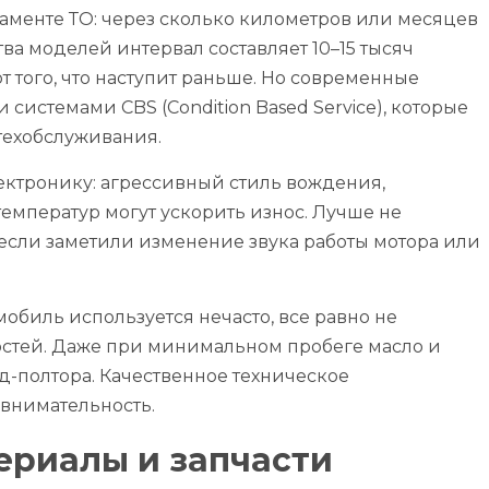
менте ТО: через сколько километров или месяцев
ва моделей интервал составляет 10–15 тысяч
от того, что наступит раньше. Но современные
истемами CBS (Condition Based Service), которые
техобслуживания.
лектронику: агрессивный стиль вождения,
емператур могут ускорить износ. Лучше не
о если заметили изменение звука работы мотора или
мобиль используется нечасто, все равно не
остей. Даже при минимальном пробеге масло и
од-полтора. Качественное техническое
внимательность.
ериалы и запчасти