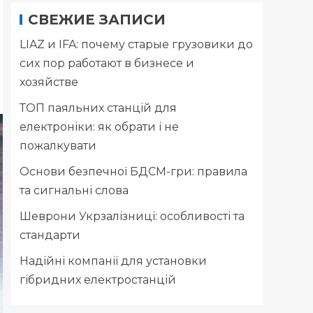
СВЕЖИЕ ЗАПИСИ
LIAZ и IFA: почему старые грузовики до
сих пор работают в бизнесе и
хозяйстве
ТОП паяльних станцій для
електроніки: як обрати і не
пожалкувати
Основи безпечної БДСМ-гри: правила
та сигнальні слова
Шеврони Укрзалізниці: особливості та
стандарти
Надійні компанії для установки
гібридних електростанцій