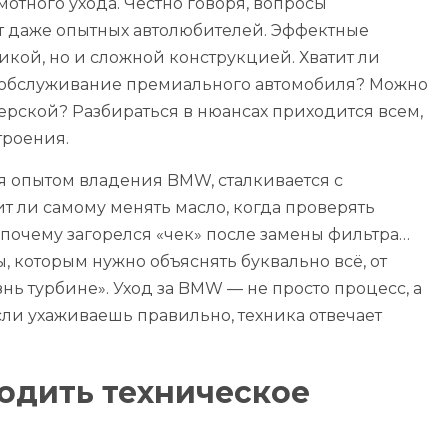
отного ухода. Честно говоря, вопросы
 даже опытных автолюбителей. Эффектные
кой, но и сложной конструкцией. Хватит ли
т обслуживание премиального автомобиля? Можно
рской? Разбираться в нюансах приходится всем,
троения.
ся опытом владения BMW, сталкивается с
т ли самому менять масло, когда проверять
почему загорелся «чек» после замены фильтра…
 которым нужно объяснять буквально всё, от
нь турбине». Уход за BMW — не просто процесс, а
если ухаживаешь правильно, техника отвечает
ходить техническое