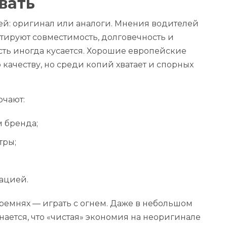
вать
ей: оригинал или аналоги. Мнения водителей
тируют совместимость, долговечность и
сть иногда кусается. Хорошие европейские
о качеству, но среди копий хватает и спорных
чают:
 бренда;
тры;
ацией.
 ремнях — играть с огнем. Даже в небольшом
нается, что «чистая» экономия на неоригинале