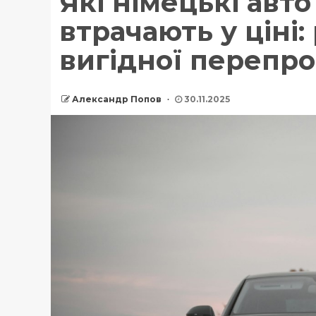
Які німецькі авт
втрачають у ціні
вигідної перепр
Александр Попов
30.11.2025