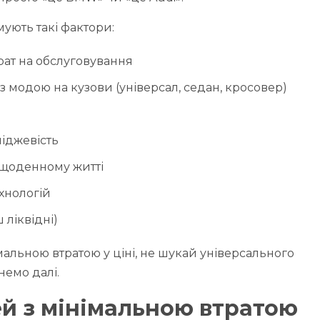
ують такі фактори:
рат на обслуговування
 модою на кузови (універсал, седан, кросовер)
міджевість
у щоденному житті
хнологій
 ліквідні)
імальною втратою у ціні, не шукай універсального
янемо далі.
й з мінімальною втратою