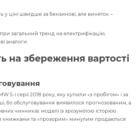
ь у ціні швидше за бензинові, але виняток –
ри загальний тренд на електрифікацію,
ві аналоги.
ь на збереження вартості
уговування
 5-ї серії 2018 року, яку купили «з пробігом» і за
ші, бо обслуговування виявилося прогнозованим, а
оловних чинників: моделі із зрозумілою історією
и книжками та «прозорим» минулим продаються