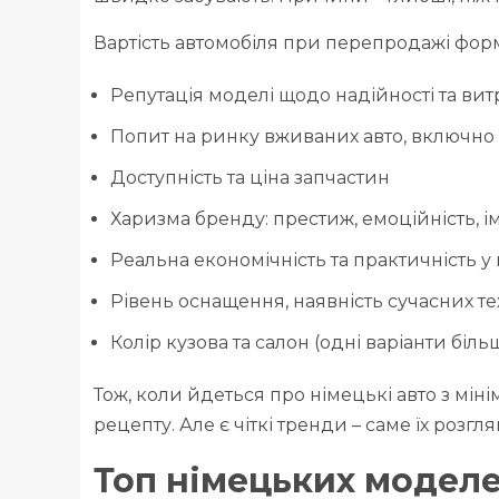
Вартість автомобіля при перепродажі форм
Репутація моделі щодо надійності та вит
Попит на ринку вживаних авто, включно з
Доступність та ціна запчастин
Харизма бренду: престиж, емоційність, і
Реальна економічність та практичність 
Рівень оснащення, наявність сучасних те
Колір кузова та салон (одні варіанти більш
Тож, коли йдеться про німецькі авто з мін
рецепту. Але є чіткі тренди – саме їх розгл
Топ німецьких моделе