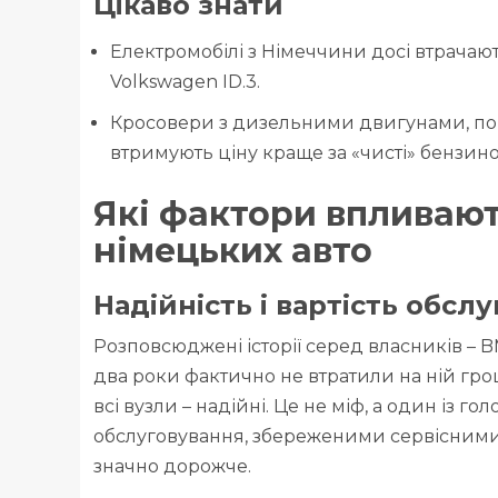
Цікаво знати
Електромобілі з Німеччини досі втрачают
Volkswagen ID.3.
Кросовери з дизельними двигунами, поп
втримують ціну краще за «чисті» бензино
Які фактори впливают
німецьких авто
Надійність і вартість обсл
Розповсюджені історії серед власників – BMW
два роки фактично не втратили на ній гро
всі вузли – надійні. Це не міф, а один із г
обслуговування, збереженими сервісним
значно дорожче.