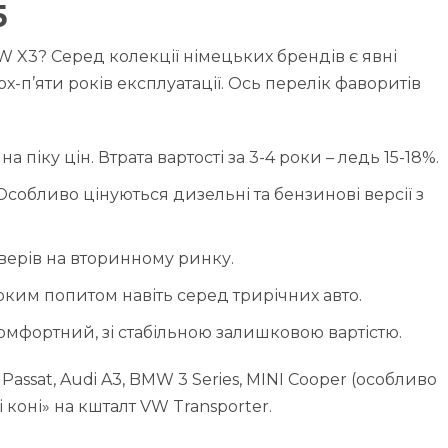
5
W X3? Серед колекції німецьких брендів є явні
ох-п’яти років експлуатації. Ось перелік фаворитів
 піку цін. Втрата вартості за 3-4 роки – ледь 15-18%.
Особливо цінуються дизельні та бензинові версії з
верів на вторинному ринку.
оким попитом навіть серед трирічних авто.
омфортний, зі стабільною залишковою вартістю.
assat, Audi A3, BMW 3 Series, MINI Cooper (особливо
і коні» на кшталт VW Transporter.