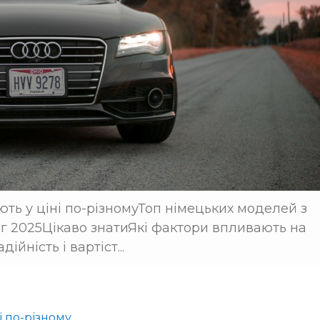
ють у ціні по-різномуТоп німецьких моделей з
нг 2025Цікаво знатиЯкі фактори впливають на
йність і вартіст...
і по-різному