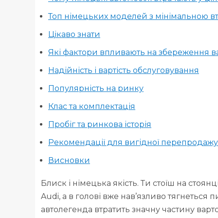
Топ німецьких моделей з мінімальною вт
Цікаво знати
Які фактори впливають на збереження ва
Надійність і вартість обслуговування
Популярність на ринку
Клас та комплектація
Пробіг та ринкова історія
Рекомендації для вигідної перепродажу
Висновки
Блиск і німецька якість. Ти стоїш на стоян
Audi, а в голові вже нав’язливо тягнеться 
автолегенда втратить значну частину варто