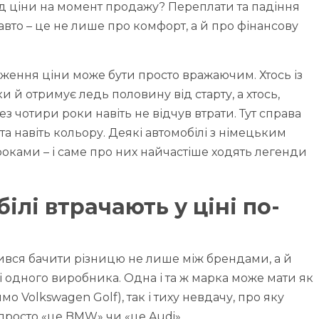
ід ціни на момент продажу? Переплати та падіння
в авто – це не лише про комфорт, а й про фінансову
еження ціни може бути просто вражаючим. Хтось із
и й отримує ледь половину від старту, а хтось,
з чотири роки навіть не відчув втрати. Тут справа
ії та навіть кольору. Деякі автомобілі з німецьким
роками – і саме про них найчастіше ходять легенди
ілі втрачають у ціні по-
ився бачити різницю не лише між брендами, а й
одного виробника. Одна і та ж марка може мати як
о Volkswagen Golf), так і тиху невдачу, про яку
просто «це BMW» чи «це Audi».