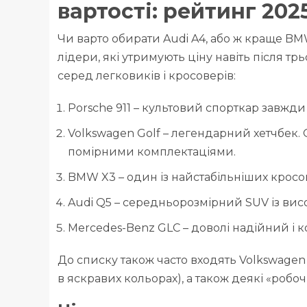
вартості: рейтинг 202
Чи варто обирати Audi A4, або ж краще BM
лідери, які утримують ціну навіть після трь
серед легковиків і кросоверів:
Porsche 911 – культовий спорткар завжди на
Volkswagen Golf – легендарний хетчбек. 
помірними комплектаціями.
BMW X3 – один із найстабільніших кросо
Audi Q5 – середньорозмірний SUV із вис
Mercedes-Benz GLC – доволі надійний і к
До списку також часто входять Volkswagen P
в яскравих кольорах), а також деякі «робоч