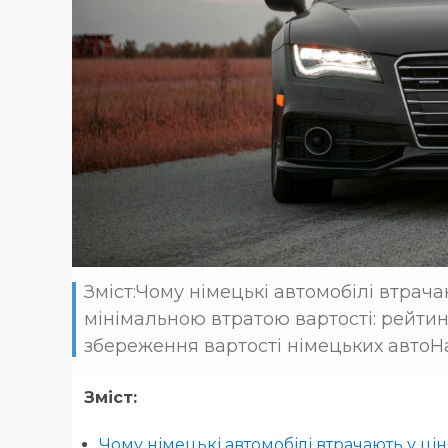
Зміст:Чому німецькі автомобілі втрача
мінімальною втратою вартості: рейти
збереження вартості німецьких автоНаді
Зміст:
Чому німецькі автомобілі втрачають у цін