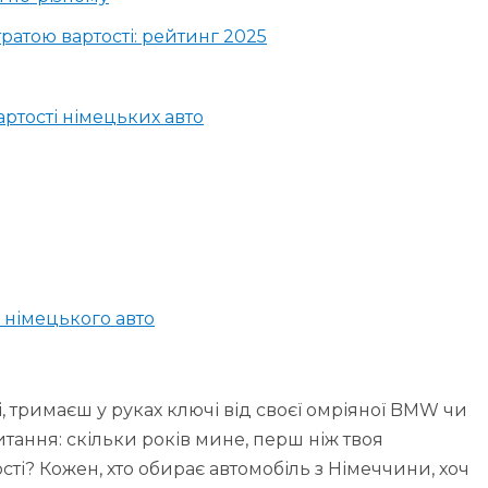
ратою вартості: рейтинг 2025
ртості німецьких авто
 німецького авто
ці, тримаєш у руках ключі від своєї омріяної BMW чи
питання: скільки років мине, перш ніж твоя
сті? Кожен, хто обирає автомобіль з Німеччини, хоч