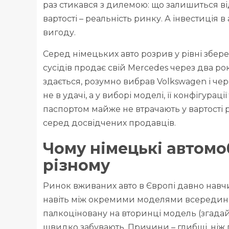
раз стикався з дилемою: що залишиться в
вартості – реальність ринку. А інвестиція 
вигоду.
Серед німецьких авто розрив у рівні збер
сусідів продає свій Mercedes через два рок
здається, розумно вибрав Volkswagen і чере
не в удачі, а у виборі моделі, її конфігурац
паспортом майже не втрачають у вартості 
серед досвідчених продавців.
Чому німецькі автомоб
різному
Ринок вживаних авто в Європі давно навч
навіть між окремими моделями всередині 
палкоціновану на вторинці модель (згадайм
швидко забувають. Причини – глибші, ніж 