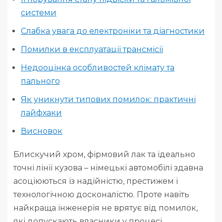
системи
Слабка увага до електроніки та діагностики
Помилки в експлуатації трансмісії
Недооцінка особливостей клімату та
пального
Як уникнути типових помилок: практичні
лайфхаки
Висновок
Блискучий хром, фірмовий лак та ідеально
точні лінії кузова – німецькі автомобілі здавна
асоціюються із надійністю, престижем і
технологічною досконалістю. Проте навіть
найкраща інженерія не врятує від помилок,
які допускають власники у процесі