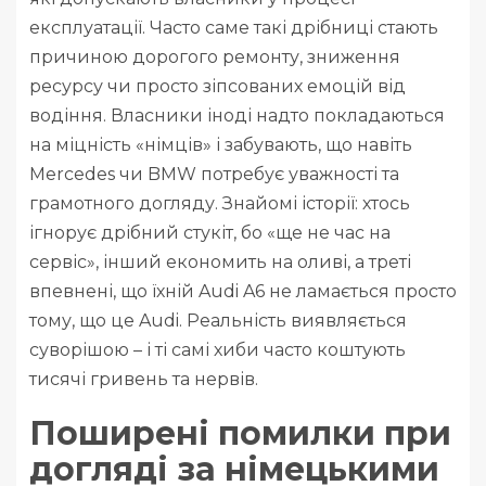
експлуатації. Часто саме такі дрібниці стають
причиною дорогого ремонту, зниження
ресурсу чи просто зіпсованих емоцій від
водіння. Власники іноді надто покладаються
на міцність «німців» і забувають, що навіть
Mercedes чи BMW потребує уважності та
грамотного догляду. Знайомі історії: хтось
ігнорує дрібний стукіт, бо «ще не час на
сервіс», інший економить на оливі, а треті
впевнені, що їхній Audi A6 не ламається просто
тому, що це Audi. Реальність виявляється
суворішою – і ті самі хиби часто коштують
тисячі гривень та нервів.
Поширені помилки при
догляді за німецькими