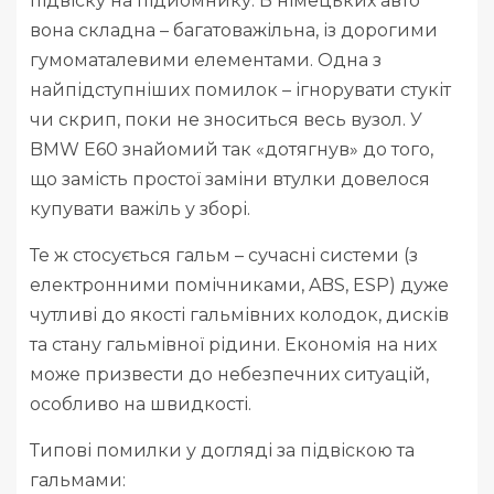
підвіску на підйомнику. В німецьких авто
вона складна – багатоважільна, із дорогими
гумоматалевими елементами. Одна з
найпідступніших помилок – ігнорувати стукіт
чи скрип, поки не зноситься весь вузол. У
BMW E60 знайомий так «дотягнув» до того,
що замість простої заміни втулки довелося
купувати важіль у зборі.
Те ж стосується гальм – сучасні системи (з
електронними помічниками, ABS, ESP) дуже
чутливі до якості гальмівних колодок, дисків
та стану гальмівної рідини. Економія на них
може призвести до небезпечних ситуацій,
особливо на швидкості.
Типові помилки у догляді за підвіскою та
гальмами: