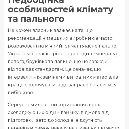
особливостей клімату
та пального
Не кожен власник зважає на те, що
рекомендації німецьких виробників часто
розраховані на м’який клімат і якісне пальне.
Українські реалії – різкі перепади температур,
волога, бруківка та пальне, що не завжди
відповідає стандартам. Це означає, що
інтервали між замінами витратних матеріалів
краще скорочувати, а до заправок ставитися
вибірково.
Серед помилок – використання літніх
охолоджуючих рідин взимку, відмова від
підготовки авто до холодів, відсутність
перевірки свічок накалу на дизелях, що часто