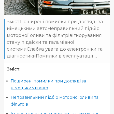
Зміст:Поширені помилки при догляді за
німецькими автоНеправильний підбір
моторної оливи та фільтрівІгнорування
стану підвіски та гальмівної
системиСлабка увага до електроніки та
діагностикиПомилки в експлуатації ...
Зміст:
Поширені помилки при догляді за
німецькими авто
Неправильний підбір моторної оливи та
фільтрів
Ігнорування стану підвіски та гальмівної