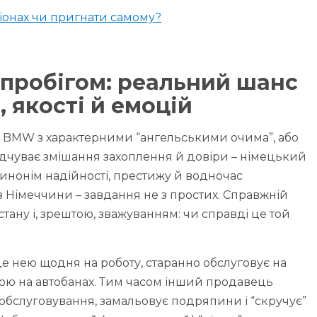
ціонах чи пригнати самому?
з пробігом: реальний шанс
 якості й емоцій
і BMW з характерними “ангельськими очима”, або
ідчуває змішання захоплення й довіри – німецький
инонім надійності, престижу й водночас
з Німеччини – завдання не з простих. Справжній
 стану і, зрештою, зважуванням: чи справді це той
де нею щодня на роботу, старанно обслуговує на
кою на автобанах. Тим часом інший продавець
обслуговування, замальовує подряпини і “скручує”