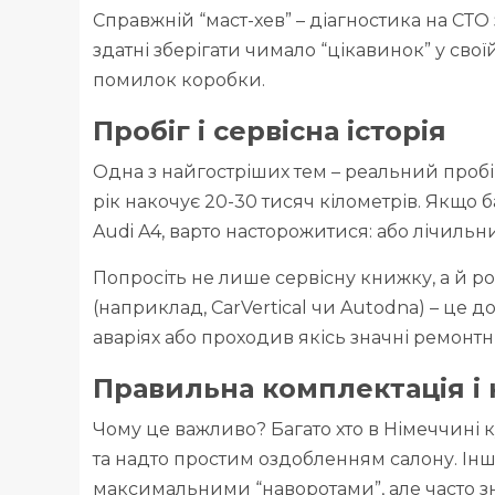
Справжній “маст-хев” – діагностика на СТО
здатні зберігати чимало “цікавинок” у сво
помилок коробки.
Пробіг і сервісна історія
Одна з найгостріших тем – реальний проб
рік накочує 20-30 тисяч кілометрів. Якщо б
Audi A4, варто насторожитися: або лічильни
Попросіть не лише сервісну книжку, а й ро
(наприклад, CarVertical чи Autodna) – це 
аваріях або проходив якісь значні ремонтн
Правильна комплектація і к
Чому це важливо? Багато хто в Німеччині ку
та надто простим оздобленням салону. Ін
максимальними “наворотами”, але часто з