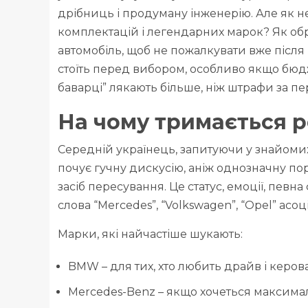
дрібниць і продуману інженерію. Але як н
комплектацій і легендарних марок? Як обр
автомобіль, щоб не пожалкувати вже після 
стоїть перед вибором, особливо якщо бюджет
баварці” лякають більше, ніж штрафи за п
На чому тримається р
Середній українець, запитуючи у знайомих
почує гучну дискусію, аніж однозначну по
засіб пересування. Це статус, емоції, певна
слова “Mercedes”, “Volkswagen”, “Opel” ас
Марки, які найчастіше шукають:
BMW – для тих, хто любить драйв і керова
Mercedes-Benz – якщо хочеться максимал