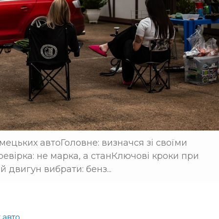
мецьких автоГоловне: визначся зі своїми
евірка: не марка, а станКлючові кроки при
й двигун вибрати: бенз...
 авто