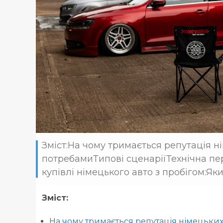
Зміст:На чому тримається репутація ні
потребамиТипові сценаріїТехнічна пер
купівлі німецького авто з пробігом:Яки
Зміст:
На чому тримається репутація німецьких