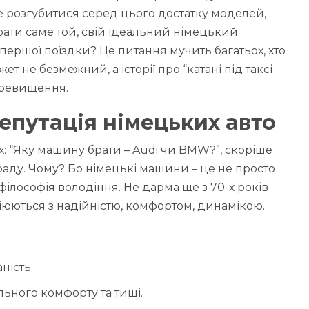
е розгубитися серед цього достатку моделей,
ати саме той, свій ідеальний німецький
першої поїздки? Це питання мучить багатьох, хто
 не безмежний, а історії про “катані під таксі
еревищення.
епутація німецьких авто
: “Яку машину брати – Audi чи BMW?”, скоріше
раду. Чому? Бо німецькі машини – це не просто
 філософія володіння. Не дарма ще з 70-х років
оціюються з надійністю, комфортом, динамікою.
ність.
ьного комфорту та тиші.