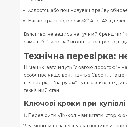
Холостяк або поціновувач драйву обирає
Багато трас і подорожей? Audi A6 з дизе
Важливо: не ведись на гучний бренд чи “п
саме тобі. Часто зайві опції – це просто до
Технічна перевірка: н
Німецькі авто йдуть “довгою дорогою” – на 
особливо якщо вони їдуть з Європи. Та це 
вся історія – “на руках”. Тут важливо не 
технічний стан.
Ключові кроки при купівлі 
Перевірити VIN-код – вичитати історію он
Замовити незалежну діагностику у знайо