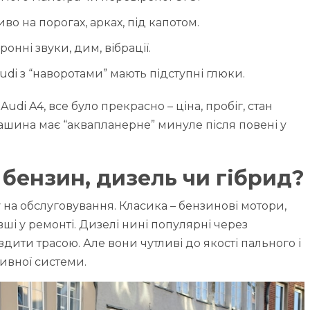
во на порогах, арках, під капотом.
онні звуки, дим, вібрації.
di з “наворотами” мають підступні глюки.
i A4, все було прекрасно – ціна, пробіг, стан
 машина має “аквапланерне” минуле після повені у
 бензин, дизель чи гібрид?
у на обслуговування. Класика – бензинові мотори,
ші у ремонті. Дизелі нині популярні через
дити трасою. Але вони чутливі до якості пального і
ивної системи.