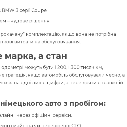
 BMW 3 серії Coupe.
лем – чудове рішення.
рокачану” комплектацію, якщо вона не потрібна
даткові витрати на обслуговування.
е марка, а стан
одометрі можуть бути і 200, і 300 тисяч км,
не трагедія, якщо автомобіль обслуговували чесно, а
дивитися на одні лише цифри, а перевіряти справжній
німецького авто з пробігом:
лайн і через офіційні сервіси.
мого майстра чи перевіреної СТО.