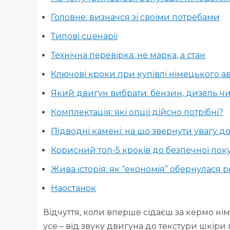
Головне: визначся зі своїми потребами
Типові сценарії
Технічна перевірка: не марка, а стан
Ключові кроки при купівлі німецького ав
Який двигун вибрати: бензин, дизель чи
Комплектація: які опції дійсно потрібні?
Підводні камені: на що звернути увагу д
Корисний топ-5 кроків до безпечної пок
Жива історія: як “економія” обернулася 
Наостанок
Відчуття, коли вперше сідаєш за кермо нім
усе – від звуку двигуна до текстури шкіри 