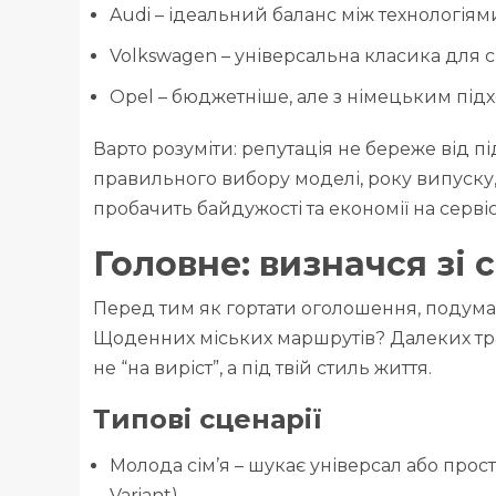
Audi – ідеальний баланс між технологіям
Volkswagen – універсальна класика для сім
Opel – бюджетніше, але з німецьким підх
Варто розуміти: репутація не береже від п
правильного вибору моделі, року випуску,
пробачить байдужості та економії на сервіс
Головне: визначся зі
Перед тим як гортати оголошення, подумай
Щоденних міських маршрутів? Далеких тр
не “на виріст”, а під твій стиль життя.
Типові сценарії
Молода сім’я – шукає універсал або прос
Variant).