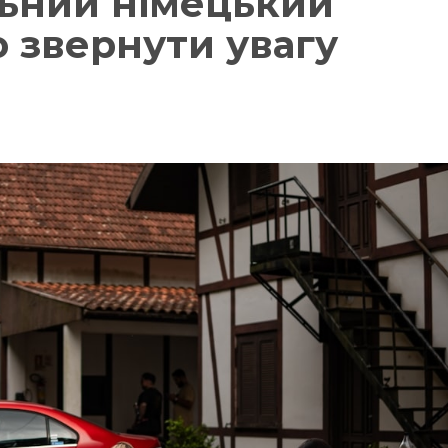
льний німецький
о звернути увагу