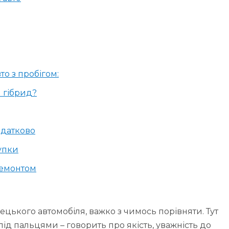
то з пробігом:
 гібрид?
одатково
упки
ремонтом
ецького автомобіля, важко з чимось порівняти. Тут
під пальцями – говорить про якість, уважність до