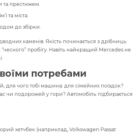
и та престижем.
’ї та міста.
одом до збірки.
ідводних каменів. Якість починається з дрібниць:
 “чесного” пробігу. Навіть найкращий Mercedes не
і.
 своїми потребами
, для чого тобі машина: для сімейних поїздок?
ас чи подорожей у гори? Автомобіль підбирається
торий хетчбек (наприклад, Volkswagen Passat