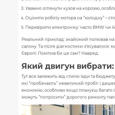
Уважно оглянути кузов на корозію, особли
Оцінити роботу мотора на “холодну” – стор
Перевірити електроніку: часто BMW чи Au
Реальний приклад: знайомий полював на Aud
салону. Та після діагностики з’ясувалося:
Європі. Помітив би це сам? Навряд.
Який двигун вибрати:
Тут все залежить від стилю їзди та бюджет
які “пробачають” невеликий пробіг і дешев
економію, особливо якщо плануєш багато їз
можуть “попросити” дорогого ремонту пал