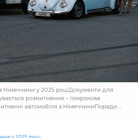
 з Німеччини у 2025 роціДокументи для
увається розмитнення – покрокова
итненні автомобіля з НімеччиниПоради ...
ини у 2025 році