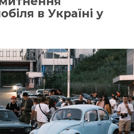
змитнення
обіля в Україні у