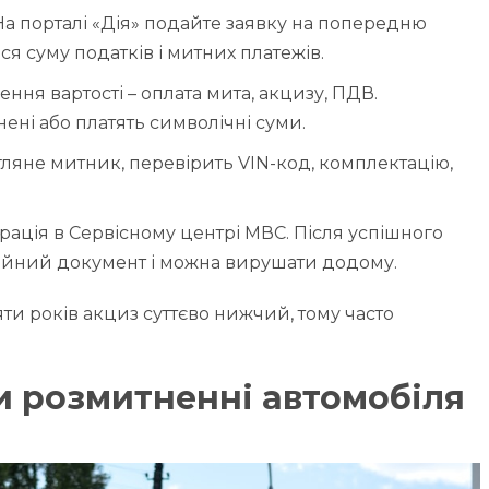
 порталі «Дія» подайте заявку на попередню
ся суму податків і митних платежів.
ння вартості – оплата мита, акцизу, ПДВ.
нені або платять символічні суми.
гляне митник, перевірить VIN-код, комплектацію,
рація в Сервісному центрі МВС. Після успішного
ійний документ і можна вирушати додому.
ти років акциз суттєво нижчий, тому часто
и розмитненні автомобіля