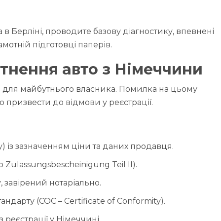
а в Берліні, проводите базову діагностику, впевнені
амотній підготовці паперів.
тнення авто з Німеччини
 для майбутнього власника. Помилка на цьому
о призвести до відмови у реєстрації.
у) із зазначенням ціни та даних продавця.
 Zulassungsbescheinigung Teil II).
 завірений нотаріально.
ндарту (COC – Certificate of Conformity).
 реєстрації у Німеччині.