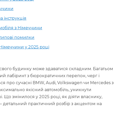
еччини
а інструкція
мобіля з Німеччини
типові помилки
Німеччини у 2025 році
р свого будинку може здаватися складним. Багатьом
ий лабіринт з бюрократичних перепон, черг і
я про сучасні BMW, Audi, Volkswagen чи Mercedes з
аксимально якісний автомобіль, уникнути
і. Що змінилося у 2025 році, як діяти власнику,
 – детальний практичний розбір з акцентом на