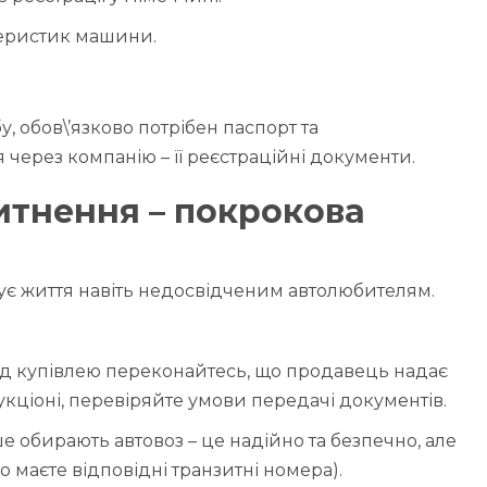
теристик машини.
у, обов\’язково потрібен паспорт та
через компанію – її реєстраційні документи.
итнення – покрокова
гшує життя навіть недосвідченим автолюбителям.
ед купівлею переконайтесь, що продавець надає
кціоні, перевіряйте умови передачі документів.
е обирають автовоз – це надійно та безпечно, але
о маєте відповідні транзитні номера).