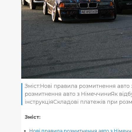
Зміст:Нові правила розмитнення авто
розмитнення авто з НімеччиниЯк відб
інструкціяСкладові платежів при розм
Зміст:
Нові правила розмитнення авто з Німечч