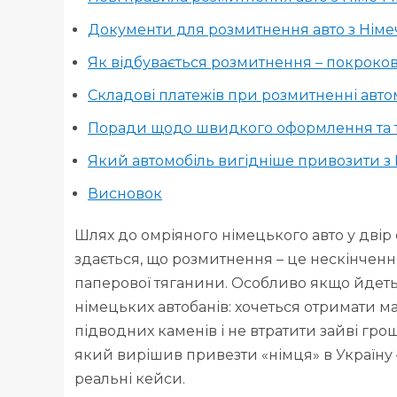
Документи для розмитнення авто з Нім
Як відбувається розмитнення – покроков
Складові платежів при розмитненні авто
Поради щодо швидкого оформлення та 
Який автомобіль вигідніше привозити з 
Висновок
Шлях до омріяного німецького авто у дві
здається, що розмитнення – це нескінченн
паперової тяганини. Особливо якщо йдетьс
німецьких автобанів: хочеться отримати м
підводних каменів і не втратити зайві грош
який вирішив привезти «німця» в Україну
реальні кейси.