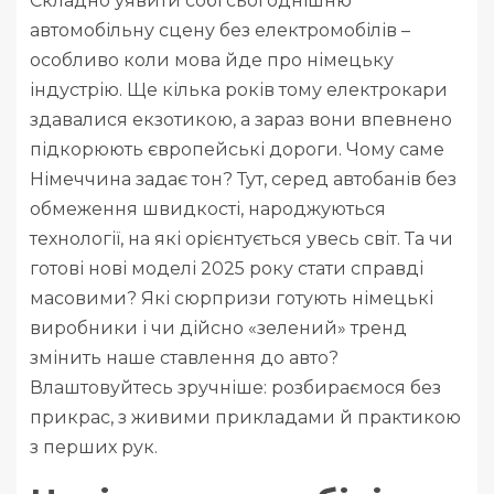
Складно уявити собі сьогоднішню
автомобільну сцену без електромобілів –
особливо коли мова йде про німецьку
індустрію. Ще кілька років тому електрокари
здавалися екзотикою, а зараз вони впевнено
підкорюють європейські дороги. Чому саме
Німеччина задає тон? Тут, серед автобанів без
обмеження швидкості, народжуються
технології, на які орієнтується увесь світ. Та чи
готові нові моделі 2025 року стати справді
масовими? Які сюрпризи готують німецькі
виробники і чи дійсно «зелений» тренд
змінить наше ставлення до авто?
Влаштовуйтесь зручніше: розбираємося без
прикрас, з живими прикладами й практикою
з перших рук.