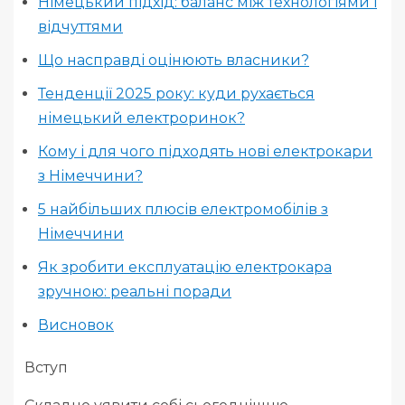
Німецький підхід: баланс між технологіями і
відчуттями
Що насправді оцінюють власники?
Тенденції 2025 року: куди рухається
німецький електроринок?
Кому і для чого підходять нові електрокари
з Німеччини?
5 найбільших плюсів електромобілів з
Німеччини
Як зробити експлуатацію електрокара
зручною: реальні поради
Висновок
Вступ