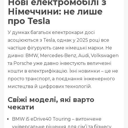
Нові електромобілі з
Німеччини: не лише
про Tesla
У думках багатьох електрокари досі
асоціюються з Tesla, однак у 2025 році все
частіше фігурують саме німецькі марки. Не
дивно: BMW, Mercedes-Benz, Audi, Volkswagen
та Porsche уже давно інвестують величезні
кошти в електрифікацію. Їхні новинки – це не
просто транспорт, а поєднання інженерного
мистецтва й цифрових технологій.
Свіжі моделі, які варто
чекати
BMW i5 eDrive40 Touring – витончене
універсальне рішення для сім’ї та бізнесу.