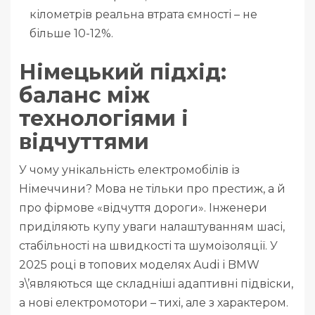
кілометрів реальна втрата ємності – не
більше 10-12%.
Німецький підхід:
баланс між
технологіями і
відчуттями
У чому унікальність електромобілів із
Німеччини? Мова не тільки про престиж, а й
про фірмове «відчуття дороги». Інженери
приділяють купу уваги налаштуванням шасі,
стабільності на швидкості та шумоізоляції. У
2025 році в топових моделях Audi і BMW
з\’являються ще складніші адаптивні підвіски,
а нові електромотори – тихі, але з характером.