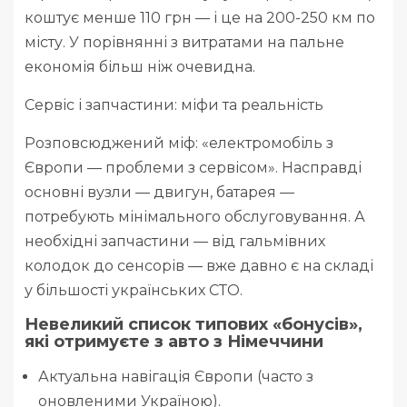
коштує менше 110 грн — і це на 200-250 км по
місту. У порівнянні з витратами на пальне
економія більш ніж очевидна.
Сервіс і запчастини: міфи та реальність
Розповсюджений міф: «електромобіль з
Європи — проблеми з сервісом». Насправді
основні вузли — двигун, батарея —
потребують мінімального обслуговування. А
необхідні запчастини — від гальмівних
колодок до сенсорів — вже давно є на складі
у більшості українських СТО.
Невеликий список типових «бонусів»,
які отримуєте з авто з Німеччини
Актуальна навігація Європи (часто з
оновленими Україною).