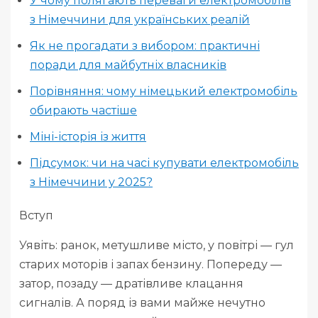
У чому полягають переваги електромобілів
з Німеччини для українських реалій
Як не прогадати з вибором: практичні
поради для майбутніх власників
Порівняння: чому німецький електромобіль
обирають частіше
Міні-історія із життя
Підсумок: чи на часі купувати електромобіль
з Німеччини у 2025?
Вступ
Уявіть: ранок, метушливе місто, у повітрі — гул
старих моторів і запах бензину. Попереду —
затор, позаду — дратівливе клацання
сигналів. А поряд із вами майже нечутно