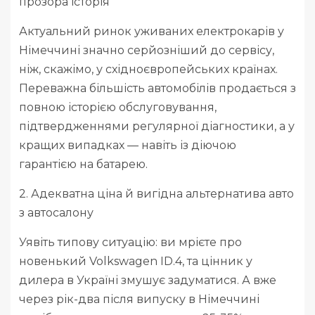
прозора історія
Актуальний ринок уживаних електрокарів у
Німеччині значно серйозніший до сервісу,
ніж, скажімо, у східноєвропейських країнах.
Переважна більшість автомобілів продається з
повною історією обслуговування,
підтвердженнями регулярної діагностики, а у
кращих випадках — навіть із діючою
гарантією на батарею.
2. Адекватна ціна й вигідна альтернатива авто
з автосалону
Уявіть типову ситуацію: ви мрієте про
новенький Volkswagen ID.4, та цінник у
дилера в Україні змушує задуматися. А вже
через рік-два після випуску в Німеччині