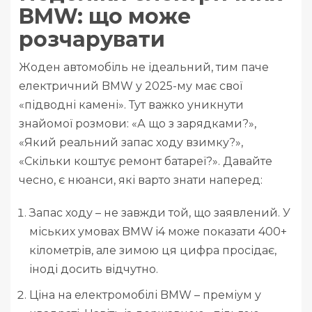
BMW: що може
розчарувати
Жоден автомобіль не ідеальний, тим паче
електричний BMW у 2025-му має свої
«підводні камені». Тут важко уникнути
знайомої розмови: «А що з зарядками?»,
«Який реальний запас ходу взимку?»,
«Скільки коштує ремонт батареї?». Давайте
чесно, є нюанси, які варто знати наперед:
Запас ходу – не завжди той, що заявлений. У
міських умовах BMW i4 може показати 400+
кілометрів, але зимою ця цифра просідає,
іноді досить відчутно.
Ціна на електромобілі BMW – преміум у