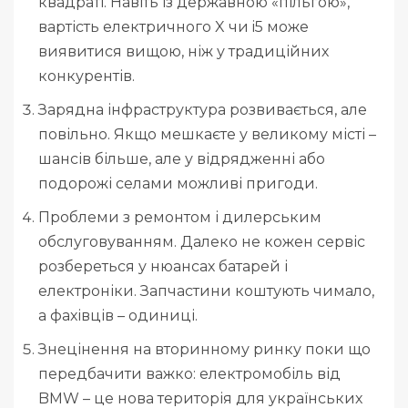
квадраті. Навіть із державною «пільгою»,
вартість електричного X чи i5 може
виявитися вищою, ніж у традиційних
конкурентів.
Зарядна інфраструктура розвивається, але
повільно. Якщо мешкаєте у великому місті –
шансів більше, але у відрядженні або
подорожі селами можливі пригоди.
Проблеми з ремонтом і дилерським
обслуговуванням. Далеко не кожен сервіс
розбереться у нюансах батарей і
електроніки. Запчастини коштують чимало,
а фахівців – одиниці.
Знецінення на вторинному ринку поки що
передбачити важко: електромобіль від
BMW – це нова територія для українських