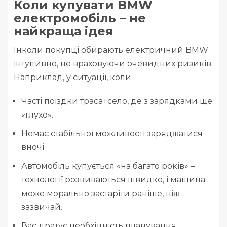
Коли купувати BMW
електромобіль – не
найкраща ідея
Інколи покупці обирають електричний BMW
інтуїтивно, не враховуючи очевидних ризиків.
Наприклад, у ситуації, коли:
Часті поїздки траса+село, де з зарядками ще
«глухо».
Немає стабільної можливості заряджатися
вночі.
Автомобіль купується «на багато років» –
технології розвиваються швидко, і машина
може морально застаріти раніше, ніж
зазвичай.
Вас дратує необхідність планування