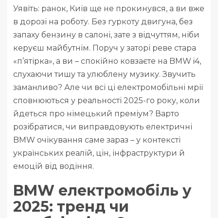
Уявіть: ранок, Київ ще не прокинувся, а ви вже
в дорозі на роботу. Без гуркоту двигуна, без
запаху бензину в салоні, зате з відчуттям, ніби
керуєш майбутнім. Поруч у заторі реве стара
«п’ятірка», а ви – спокійно ковзаєте на BMW i4,
слухаючи тишу та улюблену музику. Звучить
заманливо? Але чи всі ці електромобільні мрії
сповнюються у реальності 2025-го року, коли
йдеться про німецький преміум? Варто
розібратися, чи виправдовують електричні
BMW очікування саме зараз – у контексті
українських реалій, цін, інфраструктури й
емоцій від водіння.
BMW електромобіль у
2025: тренд чи