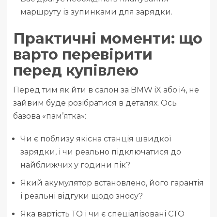
маршруту із зупинками для зарядки.
Практичні моменти: що
варто перевірити
перед купівлею
Перед тим як йти в салон за BMW iX або i4, не
зайвим буде розібратися в деталях. Ось
базова «пам’ятка»:
Чи є поблизу якісна станція швидкої
зарядки, і чи реально підключатися до
найближчих у години пік?
Який акумулятор встановлено, його гарантія
і реальні відгуки щодо зносу?
Яка вартість ТО і чи є спеціалізовані СТО