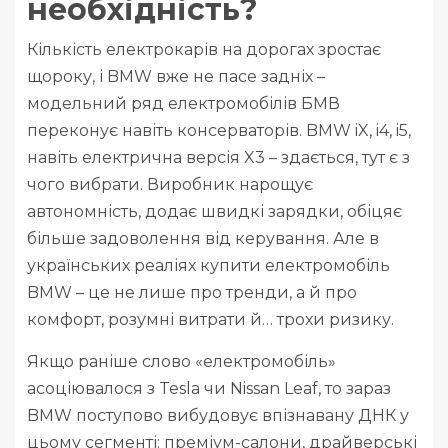
необхідність?
Кількість електрокарів на дорогах зростає
щороку, і BMW вже не пасе задніх –
модельний ряд електромобілів БМВ
переконує навіть консерваторів. BMW iX, i4, i5,
навіть електрична версія X3 – здається, тут є з
чого вибрати. Виробник нарощує
автономність, додає швидкі зарядки, обіцяє
більше задоволення від керування. Але в
українських реаліях купити електромобіль
BMW – це не лише про тренди, а й про
комфорт, розумні витрати й… трохи ризику.
Якщо раніше слово «електромобіль»
асоціювалося з Tesla чи Nissan Leaf, то зараз
BMW поступово вибудовує впізнавану ДНК у
цьому сегменті: преміум-салони, драйверські