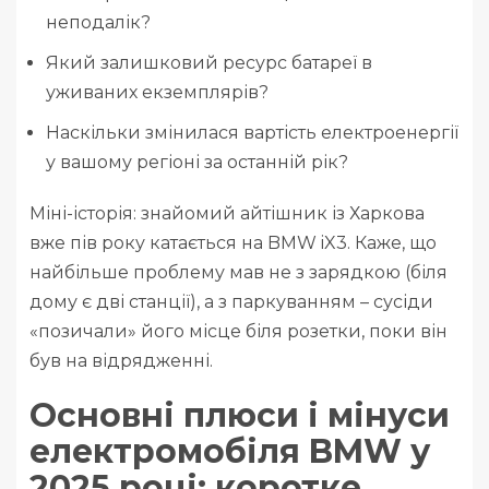
неподалік?
Який залишковий ресурс батареї в
уживаних екземплярів?
Наскільки змінилася вартість електроенергії
у вашому регіоні за останній рік?
Міні-історія: знайомий айтішник із Харкова
вже пів року катається на BMW iX3. Каже, що
найбільше проблему мав не з зарядкою (біля
дому є дві станції), а з паркуванням – сусіди
«позичали» його місце біля розетки, поки він
був на відрядженні.
Основні плюси і мінуси
електромобіля BMW у
2025 році: коротке