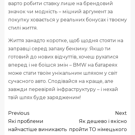
варто робити ставку лише на брендовий
значок чи модність – міцний аргумент за
покупку ховається у реальних бонусах і твоєму
стилі життя.
Життя занадто коротке, щоб щодня стояти на
заправці серед запаху бензину. Якщо ти
готовий до нових відчуттів, хочеш рухатися
вперед і не боїшся змін – BMW на батареях
може стати твоїм унікальним шляхом у світ
сучасного авто. Сподівайся на краще, але
завжди перевіряй інфраструктуру – і нехай
твій шлях буде зарядженим!
Previous
Next
Які проблеми
Як дешево і якісно
найчастіше виникають
пройти ТО німецького