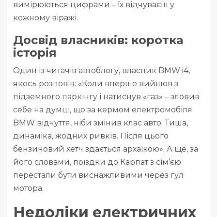
вимірюються цифрами – їх відчуваєш у
кожному віражі.
Досвід власників: коротка
історія
Один із читачів автоблогу, власник BMW i4,
якось розповів: «Коли вперше вийшов з
підземного паркінгу і натиснув «газ» – зловив
себе на думці, що за кермом електромобіля
BMW відчуття, ніби змінив клас авто. Тиша,
динаміка, жодних ривків. Після цього
бензиновий хетч здається архаїкою». А ще, за
його словами, поїздки до Карпат з сім’єю
перестали бути виснажливими через гул
мотора.
Недоліки електричних