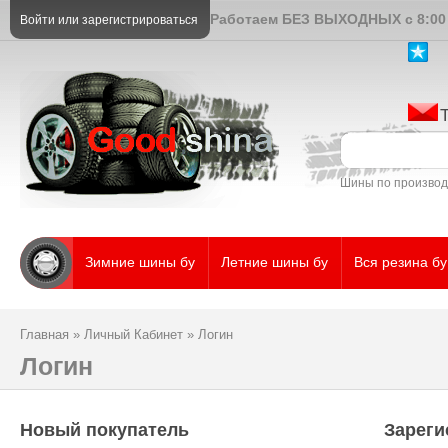
Работаем БЕЗ ВЫХОДНЫХ с 8:00 
Войти
или
зарегистрироваться
Шины по произво
Зимние шины бу
Летние шины бу
Вся резина бу
Главная
»
Личный Кабинет
»
Логин
Логин
Новый покупатель
Зареги