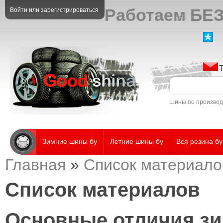
Работаем БЕЗ
Войти
или
зарегистрироваться
Шины по произво
Зимние шины бу
Летние шины бу
Вся резина бу
Главная
»
Список материало
Список материалов
Основные отличия зи