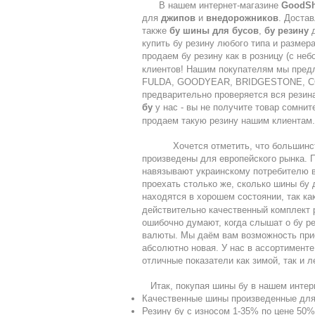
В нашем интернет-магазине
GoodSh
для
джипов
и
внедорожников
. Достав
также
бу
шины для бусов
,
бу резину
купить бу резину любого типа и разме
продаем бу резину как в розницу (с неб
клиентов! Нашим покупателям мы пре
FULDA, GOODYEAR, BRIDGESTONE, CON
предварительно проверяется вся резин
бу
у нас - вы не получите товар сомнит
продаем такую резину нашим клиентам
Хочется отметить, что большинство ш
произведены для европейского рынка. П
навязывают украинскому потребителю в
проехать столько же, сколько шины бу 
находятся в хорошем состоянии, так ка
действительно качественный комплект 
ошибочно думают, когда слышат о бу ре
валюты. Мы даём вам возможность прио
абсолютно новая. У нас в ассортименте 
отличные показатели как зимой, так и л
Итак, покупая шины бу в нашем интерн
Качественные шины произведенные дл
Резину бу с износом 1-35% по цене 50