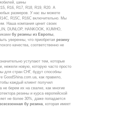
мобилей, шины
5, R16, R17, R18, R19, R20. А
 любых размеров. У нас вы можете
 R14C, R15C, R16C включительно. Мы
ким. Наша компания ценит своих
HELIN, DUNLOP, HANKOOK, KUMHO,
щиками
бу резины из Европы
,
быть уверенны, что приобретая
резину
лохого качества, соответственно не
начительно уступают тем, которые
и, нежели новую, которую часто просто
ы для стран СНГ, будут способны
е GoodShina.com.ua, как правило,
 чтобы каждый клиент получил
 не берем их на свалке, как многие
отектора резины и курса европейской
яет не более 30%, даже попадается
всесезонная бу резина
, которая имеет