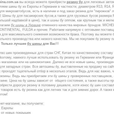
ina.com.ua
вы всегда можете приобрести
резину бу
для легковых авто
ляем шины бу из Европы и Германии в частности, диаметром R13, R14, R1
для микроавтобусов, есть в наличии и под заказ резина для "пирожков"
ра! Шины бу для пасажирских бусов,а также для грузовых бусов размера
ольшой надбавкой в цене), так и
шины бу оптом,
как крупным так и мел
длагаем
бу шины в Украине
отменного качества мировых брэндов: MIC
TINENTAL, FULDA и прочие. Работаем напрямую с оптовыми постав
а для максимального снижения возможности брака. Поэтому вы можете 
ельного производства или низкого качества. Мы не покупаем бу резину п
.
Только лучшие
бу шины
для Вас
!!!
ин произведенных для стран СНГ, Китая по качественному составу з
оэтому, намного лучше использовать бу резину из Германии или Франци
 магазинах или на шиномонтаже. Далеко не все новые шины, произведен
для западных стран. Все автошины бу, выставленные на продажу на сайт
к проходят тщательный отбор в несколько этапов. Ведь для нас важно,
резины. Ведь мы приобретаем эти
бу шины
у проверенных поставщиков, а
зине. Цена на бу шины зависит от общего состояния, а также высоты пр
брести дорогую резину в половину дешевле, хотя износ бу шин составл
товаров есть бу резина как для летних так и для зимних дорог. А также
етом!
ет-магазине, вы получаете:
я Европы
% от новых покрышек